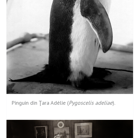
Pinguin din Ţara Adélie (
Pygoscelis adeliae
).