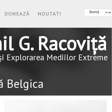
DONEAZĂ
NOUTATI
l G. Racoviță
 și Explorarea Mediilor Extreme
ă Belgica