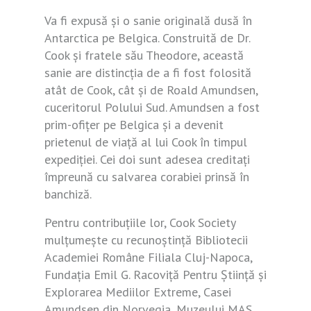
Va fi expusă și o sanie originală dusă în
Antarctica pe Belgica. Construită de Dr.
Cook și fratele său Theodore, această
sanie are distincția de a fi fost folosită
atât de Cook, cât și de Roald Amundsen,
cuceritorul Polului Sud. Amundsen a fost
prim-ofițer pe Belgica și a devenit
prietenul de viață al lui Cook în timpul
expediției. Cei doi sunt adesea creditați
împreună cu salvarea corabiei prinsă în
banchiză.
Pentru contribuțiile lor, Cook Society
mulțumește cu recunoștință Bibliotecii
Academiei Române Filiala Cluj-Napoca,
Fundația Emil G. Racoviță Pentru Știință și
Explorarea Mediilor Extreme, Casei
Amundsen din Norvegia, Muzeului MAS