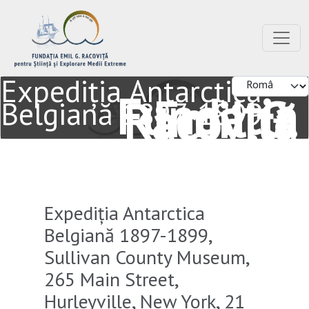
Expediția Antarctica
Fundația
Emil G.
Racoviță
Belgiană 1897-1899
Pentru Știință și Explorarea
Mediilor Extreme
Expediția Antarctica
Belgiană 1897-1899,
Sullivan County Museum,
265 Main Street,
Hurleyville, New York, 21